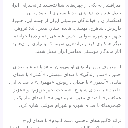
میرافشار به یکی از چهره‌های شناخته‌شده ترانه‌سرایی ایران
تبدیل شد و در دهه‌های بعد با بسیاری از نامدارترین
آهنگسازان و خوانندگان موسیقی ایران از جمله ابی، حمیرا،
داریوش، شاهرخ، مهستی، هایده، ستار، معین، لیلا فروهر،
شهرام و شهره صولتی، حسن شماعی‌زاده و ده‌ها خواننده
دیگر همکاری کرد و ترانه‌هایی سرود که بسیاری از آن‌ها به
آثار ماندگار موسیقی معاصر ایران تبدیل شدند.
از معروف‌ترین ترانه‌های او می‌توان به «دنیا دنیا» با صدای
حمیرا، «قمار زندگی» با صدای مهستی، «آشتی» با صدای
هایده، «آسمون» با صدای داریوش، «مهمونی» با صدای ابی،
«لعبت» با صدای شاهرخ، «صبحت بخیر عزیزم» و «عزیز
هم‌قسم» با صدای معین، «برو دیوونه» با صدای مارتیک و
«پنجره‌ها» با صدای شهره و شهرام صولتی اشاره کرد.
ترانه «گلپونه‌های وحشی دشت امیدم» با صدای ایرج
بسطامی و اکبر گلپا نیز از سروده‌های معروف هما میرافشار