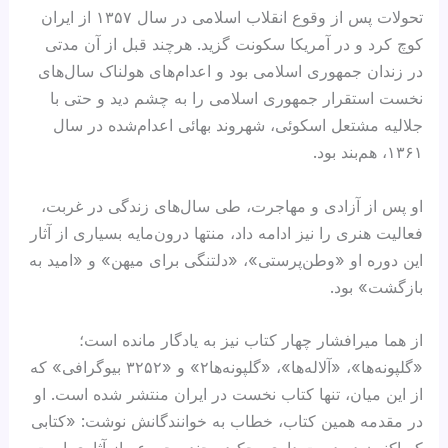
تحولات پس از وقوع انقلاب اسلامی در سال ۱۳۵۷ از ایران
کوچ کرد و در آمریکا سکونت گزید. هرچند قبل از آن مدتی
در زندان جمهوری اسلامی بود و اعدام‌های هولناک سال‌های
نخست استقرار جمهوری اسلامی را به چشم دید و حتی با
جلالیه مشتعل اسکوئی، شهروند بهائی اعدام‌شده در سال
۱۳۶۱، هم‌بند بود.
او پس از آزادی و مهاجرت، طی سال‌های زندگی در غربت،
فعالیت هنری را نیز ادامه داد، منتها درون‌مایه بسیاری از آثار
این دوره او «وطن‌پرستی»، «دلتنگی برای میهن» و «امید به
بازگشت» بود.
از هما میرافشار چهار کتاب نیز به یادگار مانده‌ است؛
«گلپونه‌ها»، «آلاله‌ها»، «گلپونه‌ها۲» و «۳۲۵۲ بیوگرافی» که
از این میان، تنها کتاب نخست در ایران منتشر شده است. او
در مقدمه همین کتاب، خطاب به خوانندگانش نوشت: «کتابی
که اکنون در دست داری، چکیده چند مجموعه از آثاری است