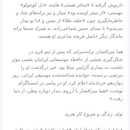
داریوش گرفته تا «ساغر هستی» هایده، «دل کوچولو»
مهستی، «از سفر اومده بود» ستار و نیز ترانه‌های شاد و
خاطره‌انگیزی چون «حلقه طلا» از معین و «با تو بیدار
می‌شم» با صدای حسن شماعی‌زاده، به همراه صدها ترانه
ماندگار دیگر حاصل قریحه شاعری او هستند.
هما میرافشار، ترانه‌سرایی که بیش از نیم قرن در
شکل‌گیری بخشی از حافظه موسیقایی ایرانیان نقشی موثر
داشت، به بیماری آلزایمر مبتلا بود. خبر درگذشت او را
مرتضی برجسته، خواننده شناخته‌شده موسیقی ایرانی، روز
دوازدهم خردادماه اعلام کرد. او در پیامی در اینستاگرام
نوشت: «هما میرافشار با آرزوی دیدار دوباره وطن، از دنیا
رفت.»
تولد، زندگی و شروع کار هنری
هما همایون که بعدها با نام «هما میرافشار» شهرت یافت،