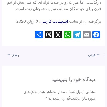
درگذشت، اما میراث او در صدها ترانه‌ای که طی بیش از نیم
قرن برای خوانندگان مختلف سرود، همچنان زنده است.
برگرفته ای از سایت
ایندیپندنت فارسی
، 3 ژوئن 2026
S
T
X
W
T
E
F
h
hr
h
el
m
a
ar
e
at
e
ail
c
e
a
s
gr
e
قبلی
بعدی
d
A
a
b
s
p
m
o
p
o
دیدگاه‌ خود را بنویسید
k
نشانی ایمیل شما منتشر نخواهد شد.
بخش‌های
موردنیاز علامت‌گذاری شده‌اند
*