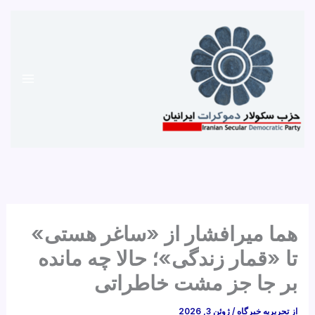
رش
ه
حتوا
هما میرافشار از «ساغر هستی»
تا «قمار زندگی»؛ حالا چه مانده
بر جا جز مشت خاطراتی
از
تحریریه خبرگاه
/
ژوئن 3, 2026