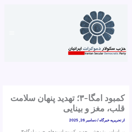
رش
ه
حتوا
کمبود امگا-۳؛ تهدید پنهان سلامت
قلب، مغز و بینایی
از
تحریریه خبرگاه
/
دسامبر 26, 2025
بر اساس پژوهشی جدید، کمبود اسیدهای چرب امگا-۳