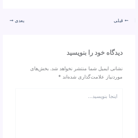
h
hr
h
el
m
a
ar
e
at
e
ail
c
e
a
s
gr
e
قبلی
بعدی
d
A
a
b
s
p
m
o
p
o
دیدگاه‌ خود را بنویسید
k
نشانی ایمیل شما منتشر نخواهد شد.
بخش‌های
موردنیاز علامت‌گذاری شده‌اند
*
اینجا
بنویسید…