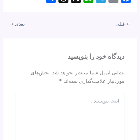
h
hr
h
el
m
a
ar
e
at
e
ail
c
e
a
s
gr
e
قبلی
بعدی
d
A
a
b
s
p
m
o
p
o
دیدگاه‌ خود را بنویسید
k
نشانی ایمیل شما منتشر نخواهد شد.
بخش‌های
موردنیاز علامت‌گذاری شده‌اند
*
اینجا
بنویسید…