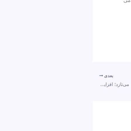
دمی
بعدی
گرانی در بازارهای ایران می‌تازد؛ افزایش ۷۰ هزار تومانی قیمت هر کیلو مرغ طی یک هفته!