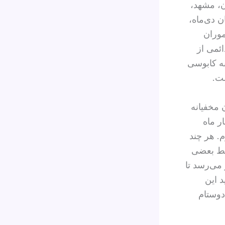
ن، مشهد،
 دی‌ماه،
موران
ائمی از
ه کابوسی
ست.
نون مخفیانه
ر ماه
. هر چند
فقط بعضی
 می‌رسد تا
 این
دوستام