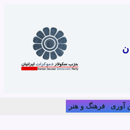
ن
 آوری
فرهنگ و هنر