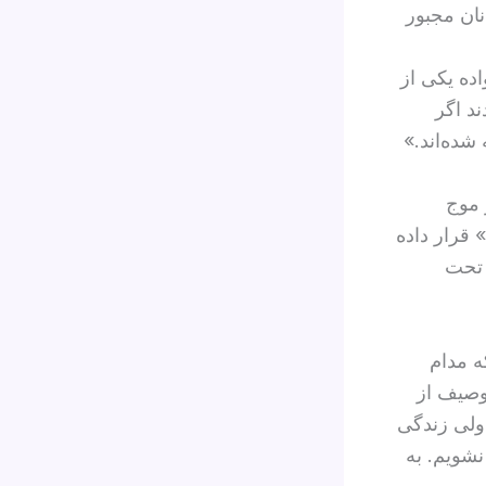
نان مجبور
اده یکی از
د اگر
شده‌اند.»
 موج
قرار داده
 تحت
ه مدام
توصیف از
 ولی زندگی
نشویم. به