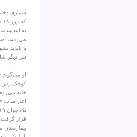
که
به ایندیپندن
می‌زدند، احض
یا ناپدید ب
نفر دیگر شای
او می‌گوید ط
کوچک‌ترش حض
خانه‌ می‌رو
اعتراضات.»
قرار گرفت، 
بیمارستان م
گزارش بدهند