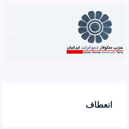
رش
ه
حتوا
انعطاف