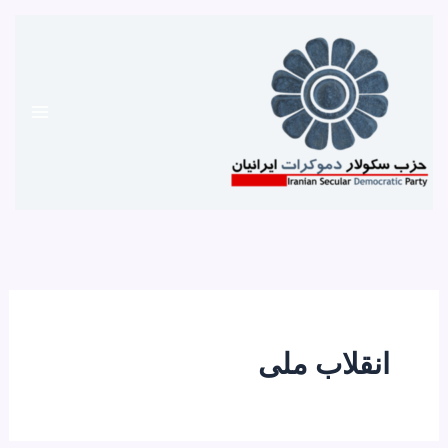
رش
ه
حتوا
انقلاب ملی