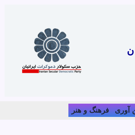
ن
 آوری
فرهنگ و هنر