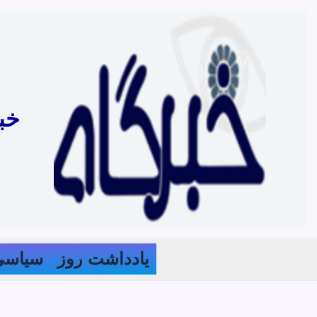
رش
ه
حتوا
خب
یادداشت روز
سیاسی