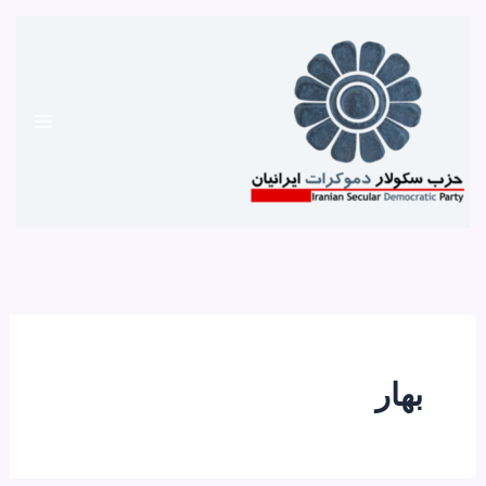
رش
ه
حتوا
بهار