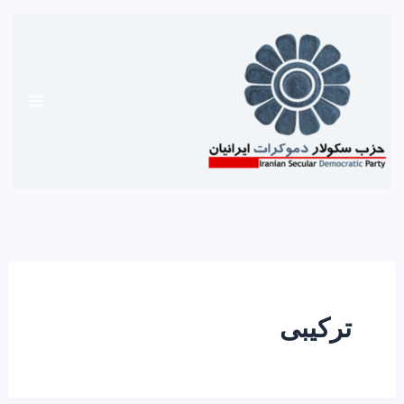
رش
ه
حتوا
ترکیبی