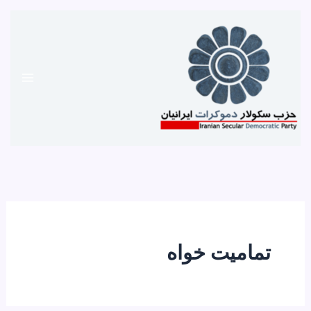
رش
ه
حتوا
تمامیت خواه