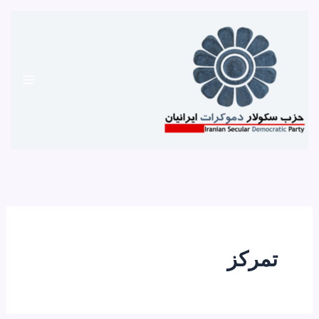
رش
ه
حتوا
تمرکز