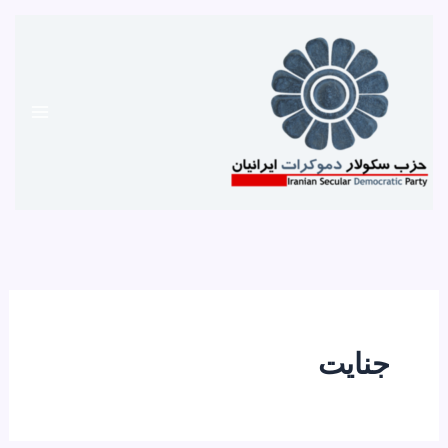
رش
ه
حتوا
جنایت