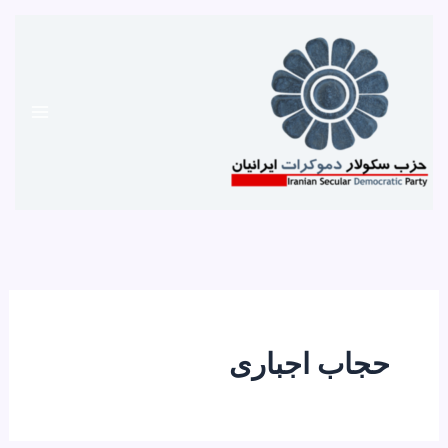
رش
ه
حتوا
حجاب اجباری