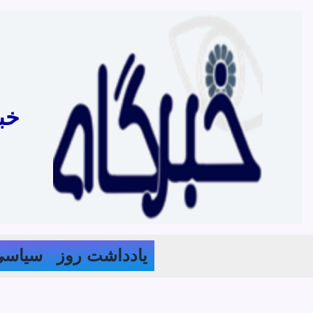
رش
ه
حتوا
خب
یادداشت روز
سیاسی