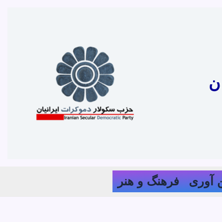
ن
 آوری
فرهنگ و هنر