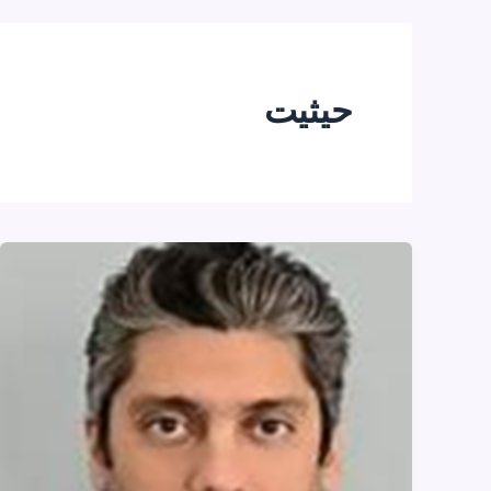
حیثیت