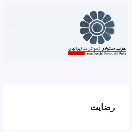
رش
ه
حتوا
رضایت