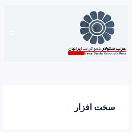
رش
ه
حتوا
سخت افزار