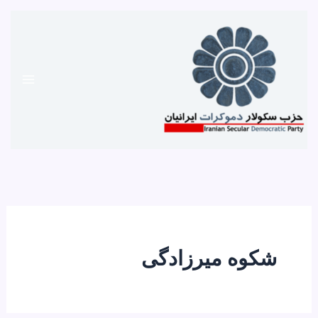
رش
ه
حتوا
شکوه میرزادگی