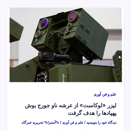
علم و فن آوری
لیزر «لوکاست» از عرشه ناو جورج بوش
پهپادها را هدف گرفت
دیدگاه‌ خود را بنویسید
/
علم و فن آوری
/ %آسترا%
تحریریه خبرگاه