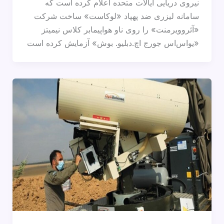
نیروی دریایی ایالات متحده اعلام کرده است که
سامانه لیزری ضد پهپاد «لوکاست» ساخت شرکت
«آئروویرمنت» را روی ناو هواپیمابر کلاس نیمیتز
«یواس‌اس جورج اچ.دبلیو. بوش» آزمایش کرده است