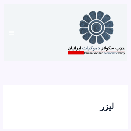
رش
ه
حتوا
لیزر