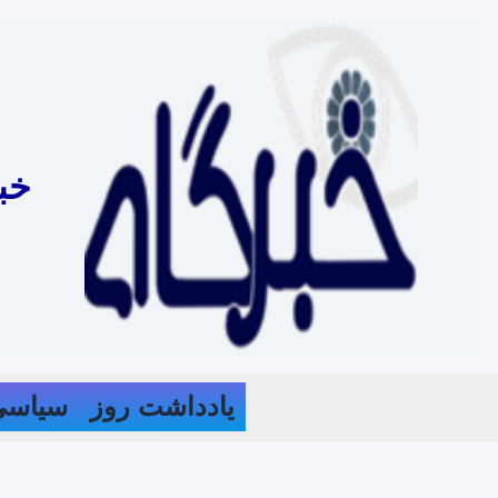
رش
ه
حتوا
خب
یادداشت روز
سیاسی