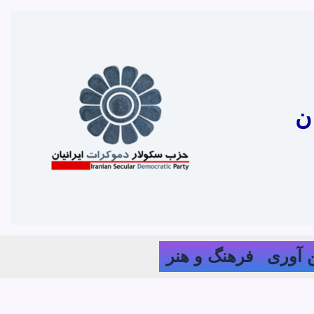
ن
 آوری
فرهنگ و هنر