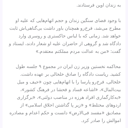
به زندان اوین فرستادند.
با وجود فضای سنگین زندان و حجم اتهام‌هایی که علیه او
مطرح می‌شد، فرخ‌رو همچنان باور داشت بی‌گناهی‌اش ثابت
خواهد شد. زمانی که با لباس خاکستری و روسری وارد
دادگاه شد و گروهی از حاضران علیه او شعار دادند، ایستاد و
گفت: «من به عدالت مردم مملکتم معتقدم.»
محاکمه نخستین وزیر زن ایران در مجموع ۹ جلسه طول
کشید. ریاست دادگاه را صادق خلخالی بر عهده داشت.
خلخالی، فرخ‌رو پارسا را با اتهام‌هایی چون «حیف و میل
بیت‌المال»، «اشاعه فساد و فحشا در فرهنگ کشور»،
«به‌کارگماری افراد هرزه در مناصب دولتی»، «برگزاری
اردوهای مختلط» و «زیر پا گذاشتن اخلاق اسلامی» از
مصادیق «مفسد فی‌الارض» دانست و حکم اعدام و مصادره
اموالش را صادر کرد.