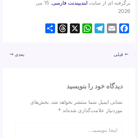
برگرفته ای از سایت
ایندیپندنت فارسی
، 15 می
2026
S
T
X
W
T
E
F
h
hr
h
el
m
a
ar
e
at
e
ail
c
e
a
s
gr
e
قبلی
بعدی
d
A
a
b
s
p
m
o
p
o
دیدگاه‌ خود را بنویسید
k
نشانی ایمیل شما منتشر نخواهد شد.
بخش‌های
موردنیاز علامت‌گذاری شده‌اند
*
اینجا
بنویسید…