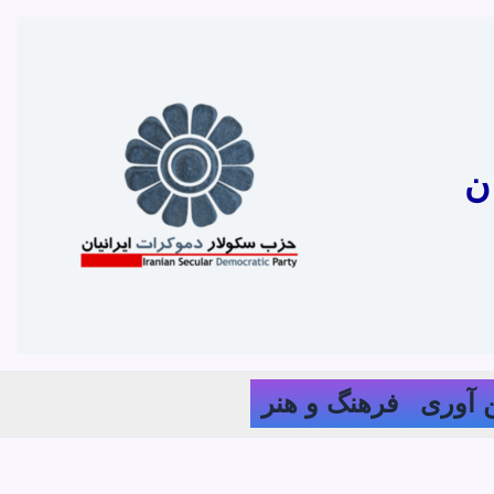
ن
 آوری
فرهنگ و هنر