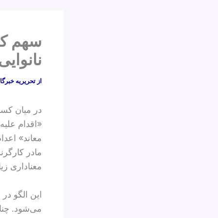
سهم کا
نانوایی
از
تحریریه خبرگا
در میان کسا
«اقدام علیه
معاند» اعدام
مادر کارگرند
معناداری زی
این الگو در 
می‌شود. چنا