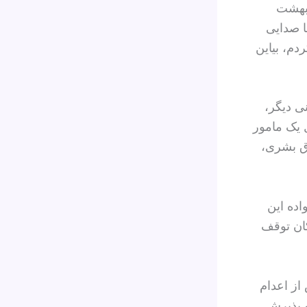
ردیبهشت
ا صدایی
دم، بیاین
ی دیگر،
 یک مامور
وق بشری،
ده‌ این
کان توقف
او پیش از اعدام
ه پذیرش