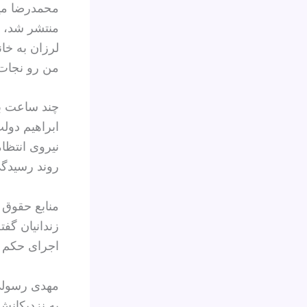
منتشر شد، ن
لرزان به خان
من رو نجات 
چند ساعت بع
ابراهیم دول
نیروی انتظا
روند رسیدگی 
منابع حقوق ب
زندانیان گفت
اجرای حکم یا
به نزدیکانش