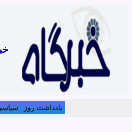
رش
ه
حتوا
خب
یادداشت روز
سیاسی