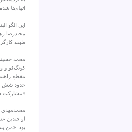
اتهام‌ها شد
این الگو ال
طبقه کارگر ب
کونگ‌فو و و
مقطع راهنم
حدود شش میل
«مشارکت در 
محمدمهدی کر
او چندین عن
بود: «من پس